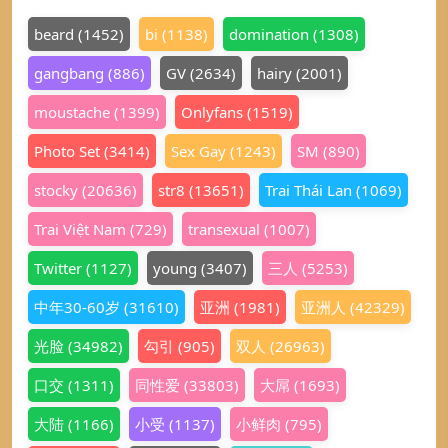
beard
(1452)
bi
(1138)
domination
(1308)
gangbang
(886)
GV
(2634)
hairy
(2001)
moustache
(1399)
Onlyfans
(1519)
Photo Set
(3414)
Sex Gay
(1243)
SM
(890)
stocky
(20636)
str8
(13651)
Trai Thái Lan
(1069)
Trai Việt Nam
(729)
transexual
(1007)
Twitter
(1127)
young
(3407)
三人
(5253)
中年30-60岁
(31610)
亚洲
(1981)
亚洲人
(42329)
光脸
(34982)
勾引
(905)
双人
(26963)
口交
(1311)
同性爱
(33803)
大屌
(1693)
大陆
(1166)
小受
(1137)
小鲜肉
(795)