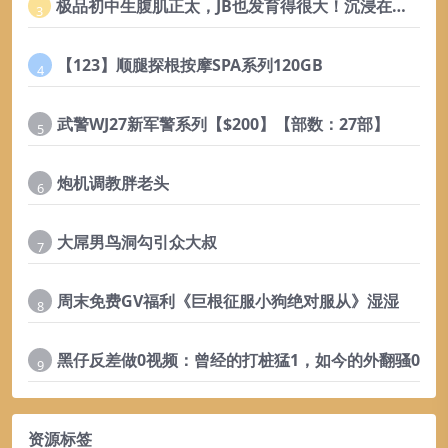
极品初中生腹肌正太，JB也发育得很大！沉浸在自己美好肉体，性欲超强
3
【123】顺腿探根按摩SPA系列120GB
4
武警WJ27新军警系列【$200】【部数：27部】
5
炮机调教胖老头
6
大屌男鸟洞勾引众大叔
7
周末免费GV福利《巨根征服小狗绝对服从》湿湿
8
黑仔反差做0视频：曾经的打桩猛1，如今的外翻骚0
9
资源标签