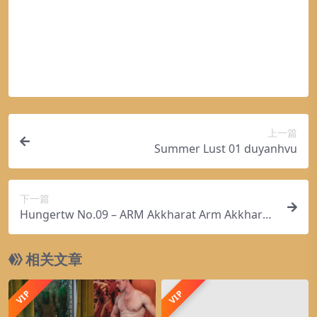
式都无法跳转请尝试翻墙或者换个浏览器 充
介绍的图片通常并不包含在对应可供下载素
联络我们。
容？
值卡充值说明： 注明服务商如移动卡号+密
材包内。这些相关商业图片需另外购买，且
码 请务必核对填写正确！ 充值到账号中的
如果您已经成功付款但是网站没有弹出成功
本站不负责(也没有办法)找到出处。 同样地
余额会过期吗 不会过期！可选择单独购买资
提示，请联系站长提供付款信息为您处理
一些字体文件也是这种情况，但部分素材会
购买该资源后，可以退款吗？
源或者直接用于升级会员 充值金额有几个档
在素材包内有一份字体下载链接清单。
源码素材属于虚拟商品，具有可复制性，可
次 我们只提供10-500单次的充值金币的选
传播性，一旦授予，不接受任何形式的退
项 如果对产品不满意是否可以退款 由于本
款、换货要求。请您在购买获取之前确认好
站资源为虚拟下载资源，其具有无限的可复
是您所需要的资源
上一篇
制性，因此本站无法提供任何退款服务 请您
Summer Lust 01 duyanhvu
在购买资源及会员权限前已对本站资源有基
础了解 联系客服： 充值过程如遇到问题发
工单或者在线客服联系·客服TG:fansmv邮
下一篇
箱:gayxunlei@gmail.com
Hungertw No.09 – ARM Akkharat Arm Akkharat
Hunger
相关文章
VIP
VIP