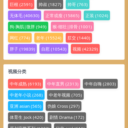
巨根
(2591)
帅叔
(1827)
帅哥
(763)
无体毛
(40630)
正常或瘦
(15865)
正装
(1024)
狗-胸肌|微胖
(949)
猴-细壮|排骨
(1001)
网红
(774)
老年
(15524)
肛交
(1440)
胖子
(19839)
自慰
(10543)
视频
(42329)
视频分类
中年成熟
(6193)
中年直男
(2313)
中年自嗨
(2803)
中老年小说
(268)
中老年视频
(705)
亚洲 asian
(565)
伪娘 Cross
(297)
体育生 Jock
(420)
剧情 Drama
(172)