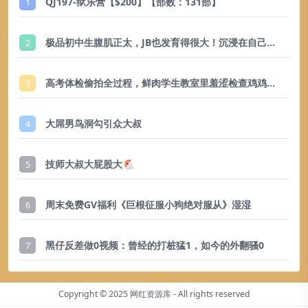
QJ197-狱乐营【$200】【部数：131部】
1
极品初中生腹肌正太，JB也发育得很大！沉浸在自己美好肉体，性欲超强
2
高考体检偷拍全过程，鲜肉学生教室里羞涩检查鸡鸡菊花
3
大屌男鸟洞勾引众大叔
4
技师大叔大屁股大🐔
5
周末免费GV福利《巨根征服小狗绝对服从》湿湿
6
黑仔反差做0视频：曾经的打桩猛1，如今的外翻骚0
7
Copyright © 2025
网红资源库
- All rights reserved