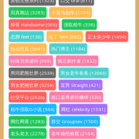
原创完整系列
(1323)
口交 oral
(611)
寫真雜誌
(3283)
小黄鸟创作
(1174)
帅哥 Handsome
(589)
强取精牛
(336)
恋脚 feet
(136)
拉丁 latin
(882)
正太美少年
(1494)
热点吃瓜
(5641)
热门博主
(1184)
特殊另类虐待
(699)
獨立創作者
(1832)
男同肥熊壮胖
(2539)
男女老年爸爸
(13066)
男女肥熊壮胖
(5259)
直男 Straight
(421)
社交平台
(2626)
粗口羞辱虐待捆绑
(320)
精牛强取G小说
(564)
网红 celebrity
(1531)
网红网黄
(1283)
群交 Groupsex
(1500)
老头老太
(2278)
老年偷拍偷窥
(2184)