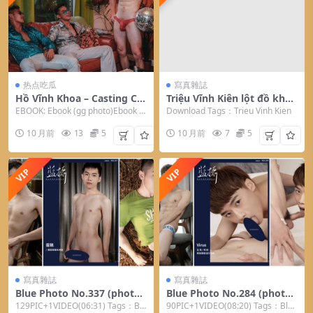
热点吃瓜
寫真雜誌
Hồ Vĩnh Khoa – Casting Cal
Triệu Vĩnh Kiên lột đồ khoe
l ho vinh khoa
body 6 múi (video) Trieu Vi
EBOOK: Ebook (gg photo)Ebook (g
Download Tags：Trieu Vinh Kien
nh Kien
g drive) ...
10 月前
13
5
10 月前
7
5
VIP
VIP
寫真雜誌
寫真雜誌
Blue Photo No.337 (photo+
Blue Photo No.284 (photo+
video) Blue Photo
video) Blue Photo
129PIC+1VIDEO(06:31) Tags：Blu
90PIC+1VIDEO(08:20) Tags：Blue