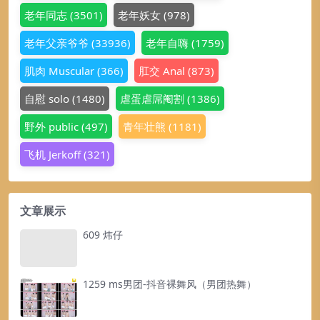
老年同志
(3501)
老年妖女
(978)
老年父亲爷爷
(33936)
老年自嗨
(1759)
肌肉 Muscular
(366)
肛交 Anal
(873)
自慰 solo
(1480)
虐蛋虐屌阉割
(1386)
野外 public
(497)
青年壮熊
(1181)
飞机 Jerkoff
(321)
文章展示
609 炜仔
1259 ms男团-抖音裸舞风（男团热舞）