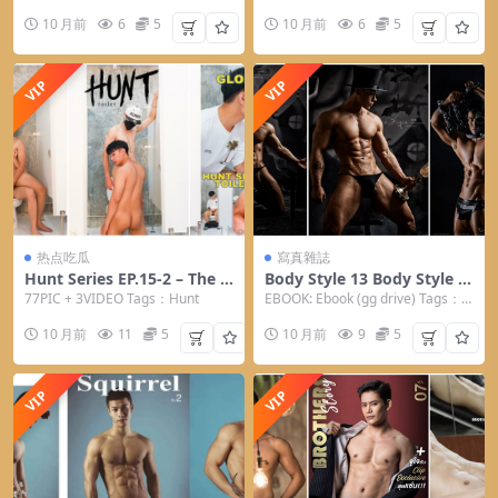
e Photo
Photo
10 月前
6
5
10 月前
6
5
VIP
VIP
热点吃瓜
寫真雜誌
Hunt Series EP.15-2 – The G
Body Style 13 Body Style Xi
lory Holes (photo+video) H
eZiqiu
77PIC + 3VIDEO Tags：Hunt
EBOOK: Ebook (gg drive) Tags：B
unt
ody Style ...
10 月前
11
5
10 月前
9
5
VIP
VIP