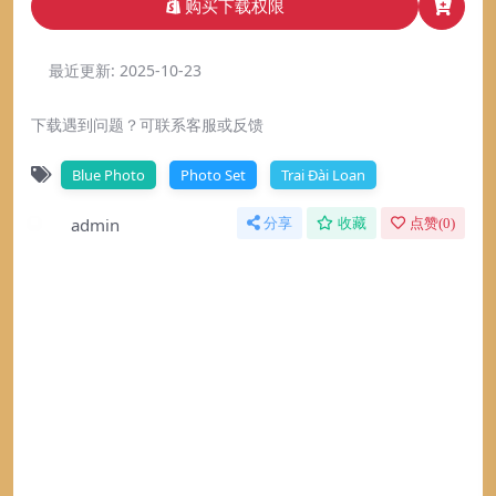
购买下载权限
最近更新:
2025-10-23
下载遇到问题？可联系客服或反馈
Blue Photo
Photo Set
Trai Đài Loan
admin
分享
收藏
点赞(
0
)
充值常见问题与答疑
本站点提供在线支付宝及USDT直接充值或
者移动电信联通卡密提交工单充值两种选项
提示下载完但解压或打开不了？
在线充值在输入充值金额后即可充值，卡密
最常见的情况是下载不完整: 可对比下载完
提交工单以后客服会帮你充值到对应账号 立
压缩包的与网盘上的容量，若小于网盘提示
即充值说明： 如果一个支付通道无效请尝试
找不到素材资源介绍文章里的示例图片？
的容量则是这个原因。这是浏览器下载的
其它，总有一个能用 支付过程中如提示安全
对于会员专享、整站源码、程序插件、网站
bug，建议用百度网盘软件或迅雷下载。 若
风险为正常现象，请放心付款 如所有充值方
模板、网页模版等类型的素材，文章内用于
排除这种情况，可在对应资源底部留言，或
付款后无法显示下载地址或者无法查看内