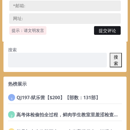
提示：请文明发言
搜索
搜
索
热榜展示
QJ197-狱乐营【$200】【部数：131部】
1
高考体检偷拍全过程，鲜肉学生教室里羞涩检查鸡鸡菊花
2